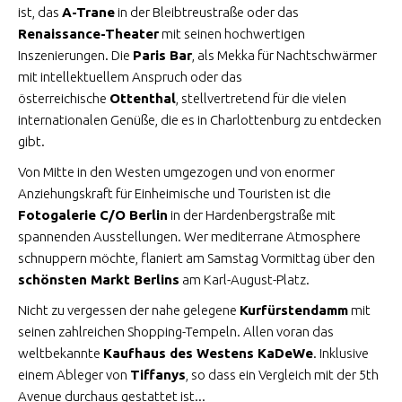
ist, das
A-Trane
in der Bleibtreustraße oder das
Renaissance-Theater
mit seinen hochwertigen
Inszenierungen. Die
Paris Bar
, als Mekka für Nachtschwärmer
mit intellektuellem Anspruch oder das
österreichische
Ottenthal
, stellvertretend für die vielen
internationalen Genüße, die es in Charlottenburg zu entdecken
gibt.
Von Mitte in den Westen umgezogen und von enormer
Anziehungskraft für Einheimische und Touristen ist die
Fotogalerie C/O Berlin
in der Hardenbergstraße mit
spannenden Ausstellungen. Wer mediterrane Atmosphere
schnuppern möchte, flaniert am Samstag Vormittag über den
schönsten Markt Berlins
am Karl-August-Platz.
Nicht zu vergessen der nahe gelegene
Kurfürstendamm
mit
seinen zahlreichen Shopping-Tempeln. Allen voran das
weltbekannte
Kaufhaus des Westens KaDeWe
. Inklusive
einem Ableger von
Tiffanys
, so dass ein Vergleich mit der 5th
Avenue durchaus gestattet ist...