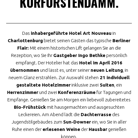
KURFÜRSTENDAMM.
Das
inhabergeführte Hotel Art Nouveau
in
Charlottenburg
bietet seinen Gästen das typische
Berliner
Flair:
Mit einem historischen Lift gelangen Sie an die
Rezeption, wo Sie Ihr
Gastgeber Ingo Bethke
persönlich
empfängt. Der Hotelier hat das
Hotel im April 2016
übernommen
und lässt es, unter seiner
neuen Leitung
, in
neuem Glanz erstrahlen. Zur Auswahl stehen
21 individuell
gestaltete Hotelzimmer
inklusive zwei
Suiten
, ein
Herrenzimmer
und zwei
Konferenzräume
für Tagungen und
Empfänge. Genießen Sie am Morgen ein liebevoll zubereitetes
Bio-Frühstück
mit hausgemachten und ausgesuchten
Leckereien. Am Abend lädt die
Dachterrasse
des
Jugendstilgebäudes zum
Sun-Downer
ein, wo Sie in aller
Ruhe einen der
erlesenen Weine
der
Hausbar
genießen
können.