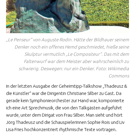
„Le Penseur“ von Auguste Rodin. Hätte der Bildhauer seinem
Denker noch ein offenes Hemd geschmiedet, hieße seine
Skulptur vermutlich „Le Compositeur“. Das mit dem
Faltenwurf war dem Meister aber wahrscheinlich zu
schwierig. Deswegen: nur ein Denker. Foto: Wikimedia
Commons
In der letzten Ausgabe der Geheimtipp-Talkshow „Thadeusz &
die Künstler“ war die Dirigentin Christiane Silber zu Gast. Da
gerade kein Symphonieorchester zur Hand war, komponierte
ich eine Art Sprechmusik, die von den Talkgästen aufgeführt
wurde, unter dem Dirigat von Frau Silber. Man sieht und hört
Jörg Thadeusz und die Schauspielerinnen Sophie Rois und Liv
Lisa Fries hochkonzentriert rhythmische Texte vortragen.